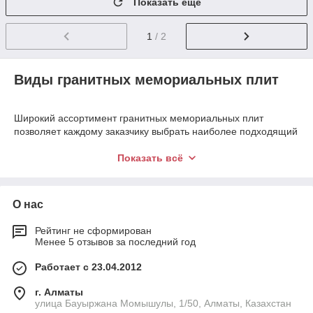
Показать ещё
1
/ 2
Виды гранитных мемориальных плит
Широкий ассортимент гранитных мемориальных плит
позволяет каждому заказчику выбрать наиболее подходящий
вариант. Изготовленные из гранита мемориалы разделяются
на несколько видов:
Показать всё
стандартные;
фигурные;
О нас
составные.
Рейтинг не сформирован
Стандартные мемориальные плиты отличаются простотой
Менее 5 отзывов за последний год
дизайна и выгодной стоимостью. Представляют собой
прямоугольную стелу с оформлением.
Работает с 23.04.2012
Фигурные надгробия изготовленные из гранита обладают
сложной формой и могут состоять из нескольких деталей.
г. Алматы
Потому такие изделия лучше изготавливать под заказ.
улица Бауыржана Момышулы, 1/50, Алматы, Казахстан
Комплексные надгробия представляют собой составные