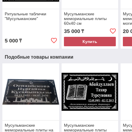
Ритуальные таблички
Мусульманские
Мус
"Мусульманские"
мемориальные плиты
мем
60х40 см
моги
35 000
20 
₸
5 000
₸
Купить
Подобные товары компании
Мусульманские
Мусульманские
Мус
мемориальные плиты на
мемориальные плиты
мем