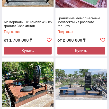
Гранитные мемориальные
Мемориальные комплексы из
комплексы из розового
Доверьтесь специалистам и будьте
гранита Узбекистан
гранита
уверены в результате
Под заказ
Под заказ
1 700 000
2 000 000
от
₸
от
₸
Купить
Купить
Грамотная консультация
Менеджер проконсультирует и найдет
оптимальное решение, учитывая ваши
пожелания . При предоставлении
размеров захоронения, просчитает заказ
и предоставит полную информацию.
Контроль качества
Добычи гранита строго контролируются,
отбираются только кондиционные блоки,