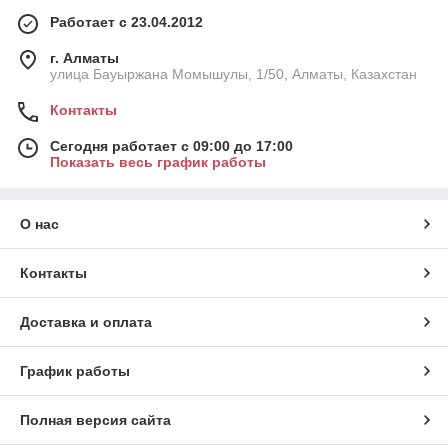
надгробных комплексов из гранита в том, что делают их
Работает с 23.04.2012
строго под заказ по индивидуальному проекту. В процессе
создания проводится 3D-моделирование, поэтому можно
г. Алматы
сразу увидеть, что получится в итоге и рассчитать правильно
улица Бауыржана Момышулы, 1/50, Алматы, Казахстан
расход материала. Это влияет на цену, а она максимально
адекватная, если учитывать качество работы.
Контакты
Гранитные мемориальные комплексы в Алматы создаются
по следующему алгоритму:
Сегодня работает с 09:00 до 17:00
Показать весь график работы
оценка места захоронения после выезда;
создание проекта;
3д-моделирование;
О нас
предварительная подготовка материалов;
Контакты
изготовление надгробных комплексов из гранита;
монтаж.
Доставка и оплата
Над каждым заказом работает целая команда специалистов.
Художники создают дизайн гранитных мемориальных
комплексов на могилу, а над реализацией этого проекта
График работы
трудятся строители и резчики камня. Качество гарантируется
не только правильной технологией изготовления, но и
Полная версия сайта
использованием цельных блоков, в которых нет сколов и
трещин. При проведении работ учитывают возможное