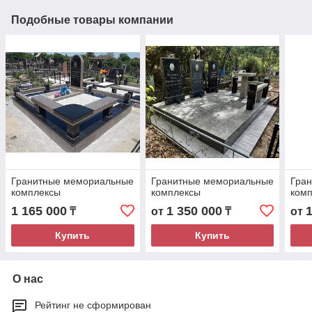
Подобные товары компании
Гранитные мемориальные
Гранитные мемориальные
Гра
комплексы
комплексы
ком
1 165 000
1 350 000
₸
от
₸
от
Купить
Купить
О нас
Рейтинг не сформирован