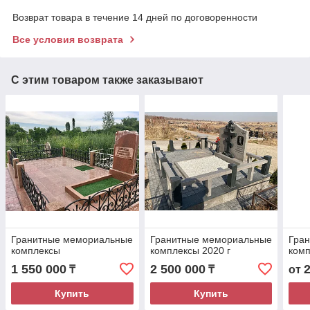
Возврат товара в течение 14 дней по договоренности
Все условия возврата
С этим товаром также заказывают
Гранитные мемориальные
Гранитные мемориальные
Гра
комплексы
комплексы 2020 г
ком
1 550 000
2 500 000
₸
₸
от
Купить
Купить