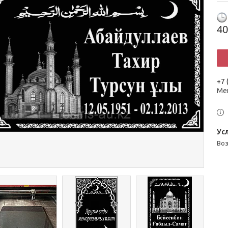
40
+7 
Ме
во