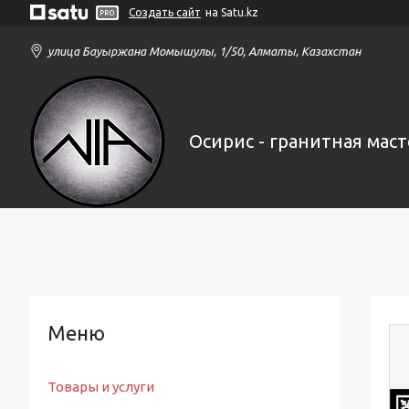
Создать сайт
на Satu.kz
улица Бауыржана Момышулы, 1/50, Алматы, Казахстан
Осирис - гранитная маст
Товары и услуги