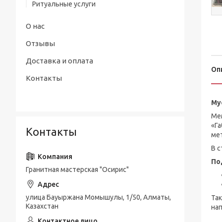
Ритуальные услуги
О нас
Отзывы
Доставка и оплата
Оп
Контакты
Му
Мем
«Га
Контакты
ме
В с
По
Гранитная мастерская "Осирис"
улица Бауыржана Момышулы, 1/50, Алматы,
Та
Казахстан
нап