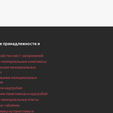
е принадлежности и
ойство мест захоронений
е мемориальные комплексы
нские мемориальные
ы
вание мемориальных
ов
 и надгробия
ие памятников и надгробий
е мемориальные плиты
ые таблички
ика на памятники и