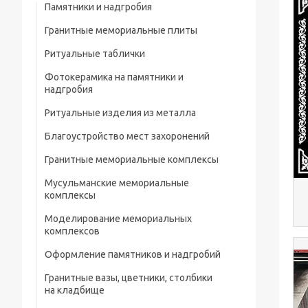
Памятники и надгробия
Гранитные мемориальные плиты
Ритуальные таблички
Мусульманские мемориальные плиты
Фотокерамика на памятники и
Мемориальные плиты
надгробия
Ритуальные изделия из металла
Благоустройство мест захоронений
Металлические ограды на кладбище
Гранитные мемориальные комплексы
Металлические кресты на кладбище
Мусульманские мемориальные
Металлические изделия и конструкции
комплексы
Металлические столы и лавки на
Моделирование мемориальных
кладбище
комплексов
Металлические цветники на кладбище
Оформление памятников и надгробий
Гранитные вазы, цветники, столбики
Портреты на памятники и надгробия
на кладбище
Рисунки на памятниках и надгробиях