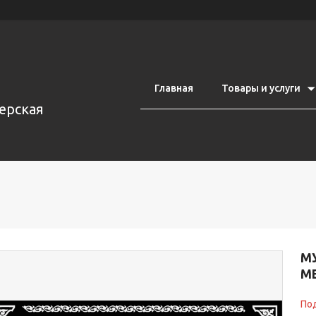
Главная
Товары и услуги
ерская
М
М
Под