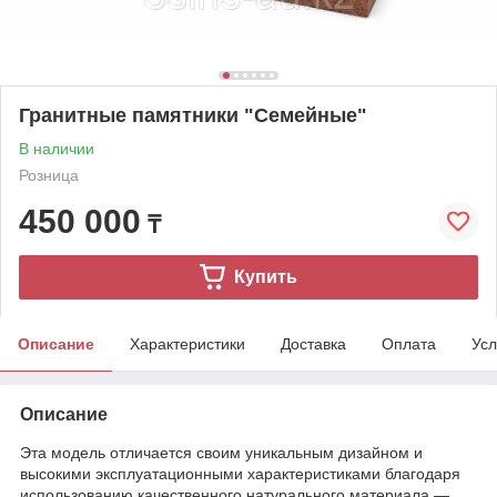
Гранитные памятники "Семейные"
В наличии
Розница
450 000
₸
Купить
Описание
Характеристики
Доставка
Оплата
Усл
Описание
Эта модель отличается своим уникальным дизайном и
высокими эксплуатационными характеристиками благодаря
использованию качественного натурального материала —