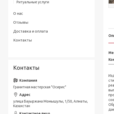
Ритуальные услуги
О нас
Отзывы
Доставка и оплата
Оп
Контакты
Ме
Ко
Контакты
Из
сти
ре
Гранитная мастерская "Осирис"
вы
про
соо
улица Бауыржана Момышулы, 1/50, Алматы,
Об
Казахстан
дае