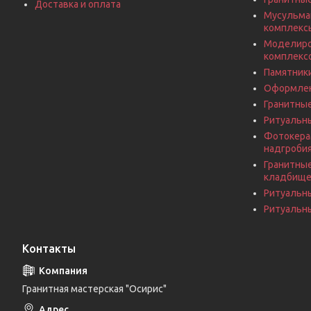
Доставка и оплата
Мусульма
комплекс
Моделиро
комплекс
Памятники
Оформлен
Гранитны
Ритуальн
Фотокерам
надгроби
Гранитные
кладбищ
Ритуальн
Ритуальны
Контакты
Гранитная мастерская "Осирис"