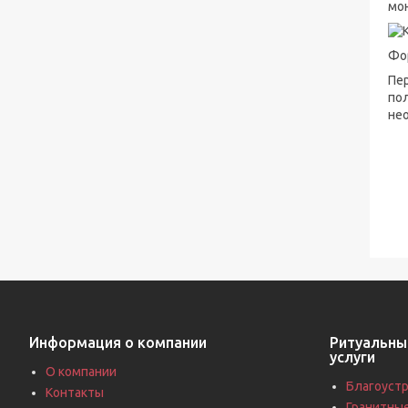
мо
Фо
Пе
пол
не
Информация о компании
Ритуальны
услуги
О компании
Благоустр
Контакты
Гранитны