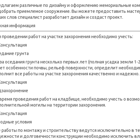
едлагаем различные по дизайну и оформлению мемориальные комп
добрать приемлемое сооружение. Вы можете предоставить мастер
их слов специалист разработает дизайн и создаст проект.
жная информация
 проведении работ на участке захоронения необходимо учесть:
едание грунта
за оседания грунта несколько первых лет (полная усадка земли 1-
тет особенности почвы, рельеф поверхности, определит необходи
олнит все работы на участке захоронения качественно и надежно.
дзахоронение
 время проведения работ на кладбище, необходимо учесть о возм
полнительной могилы на территории захоронения.
годные условия
 работы по монтажу и строительству ведутся исключительно в те
дежности и долговечности конструкции необходимо исключить вл