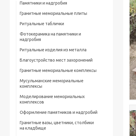
Памятники и надгробия
Гранитные мемориальные плиты
Ритуальные таблички
Мусульманские мемориальные плиты
Фотокерамика на памятники и
Мемориальные плиты
надгробия
Ритуальные изделия из металла
Благоустройство мест захоронений
Металлические ограды на кладбище
Гранитные мемориальные комплексы
Металлические кресты на кладбище
Мусульманские мемориальные
Металлические изделия и конструкции
комплексы
Металлические столы и лавки на
Моделирование мемориальных
кладбище
комплексов
Металлические цветники на кладбище
Оформление памятников и надгробий
Гранитные вазы, цветники, столбики
Портреты на памятники и надгробия
на кладбище
Рисунки на памятниках и надгробиях