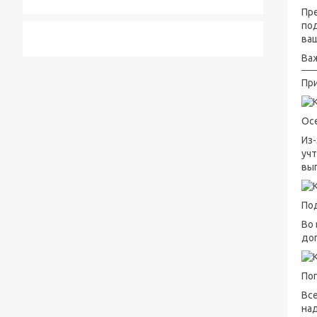
Пр
по
ваш
Ва
При
Ос
Из-
уч
вып
По
Во
до
По
Все
на