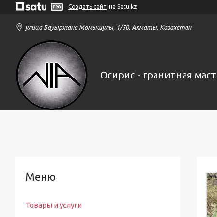
Создать сайт
на Satu.kz
улица Бауыржана Момышулы, 1/50, Алматы, Казахстан
Осирис - гранитная маст
Товары и услуги