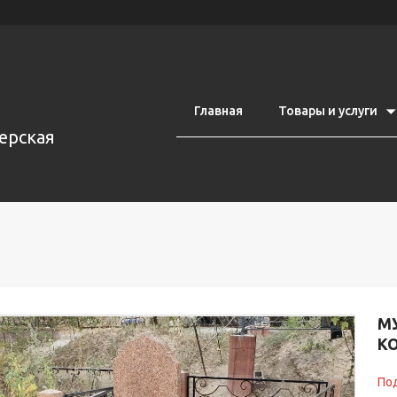
Главная
Товары и услуги
ерская
М
К
Под