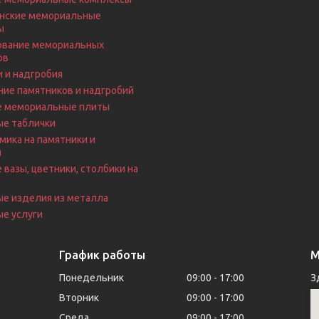
нские мемориальные
ы
вание мемориальных
ов
 и надгробия
ие памятников и надгробий
е мемориальные плиты
ые таблички
ика на памятники и
я
 вазы, цветники, столбики на
е
ые изделия из металла
е услуги
График работы
М
Понедельник
09:00
17:00
З
Вторник
09:00
17:00
Среда
09:00
17:00