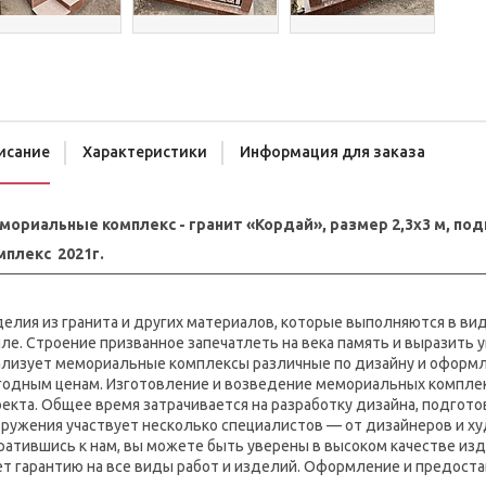
исание
Характеристики
Информация для заказа
мориальные комплекс - гранит «Кордай», размер 2,3х3 м, под
мплекс 2021г.
делия из гранита и других материалов, которые выполняются в в
ле. Строение призванное запечатлеть на века память и выразить
ализует мемориальные комплексы различные по дизайну и оформл
годным ценам. Изготовление и возведение мемориальных комплекс
екта. Общее время затрачивается на разработку дизайна, подгото
ружения участвует несколько специалистов — от дизайнеров и ху
ратившись к нам, вы можете быть уверены в высоком качестве из
т гарантию на все виды работ и изделий. Оформление и предоста