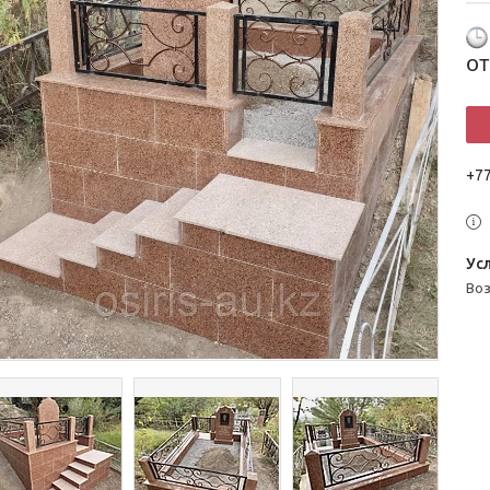
о
+7
во