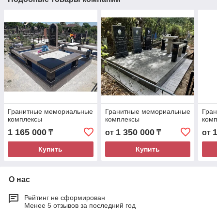
Гранитные мемориальные
Гранитные мемориальные
Гра
комплексы
комплексы
ком
1 165 000
1 350 000
₸
от
₸
от
Купить
Купить
О нас
Рейтинг не сформирован
Менее 5 отзывов за последний год