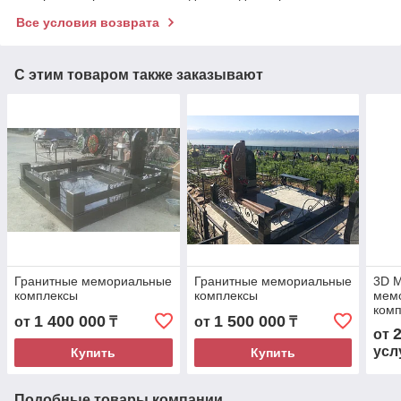
Все условия возврата
С этим товаром также заказывают
Гранитные мемориальные
Гранитные мемориальные
3D 
комплексы
комплексы
мем
комп
1 400 000
1 500 000
от
₸
от
₸
от
усл
Купить
Купить
Подобные товары компании