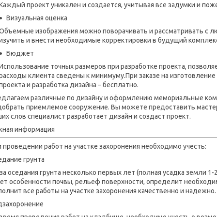
Каждый проект уникален и создается, учитывая все задумки и пож
Визуальная оценка
Объемные изображения можно поворачивать и рассматривать с л
изучить и внести необходимые корректировки в будущий комплекс
Бюджет
Использование точных размеров при разработке проекта, позволя
расходы клиента сведены к минимуму.При заказе на изготовление
проекта и разработка дизайна – бесплатно.
едлагаем различные по дизайну и оформлению мемориальные комп
добрать приемлемое сооружение. Вы можете предоставить мастер
их слов специалист разработает дизайн и создаст проект.
жная информация
 проведении работ на участке захоронения необходимо учесть:
едание грунта
за оседания грунта несколько первых лет (полная усадка земли 1-
тет особенности почвы, рельеф поверхности, определит необходи
олнит все работы на участке захоронения качественно и надежно.
дзахоронение