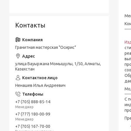
Мем
Контакты
Ко
Изд
Гранитная мастерская "Осирис"
сти
ре
вы
улица Бауыржана Момышулы, 1/50, Алматы,
про
Казахстан
соо
Об
дае
Ненашев Илья Андреевич
Мо
С 
+7 (705) 888-85-14
ин
Менеджер
про
+7 (777) 180-00-99
Пр
Менеджер
+7 (705) 167-70-00