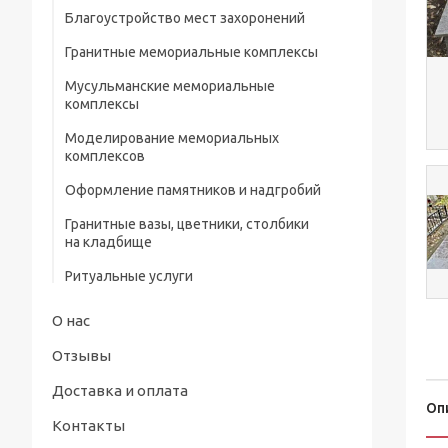
Благоустройство мест захоронений
Металлические ограды на кладбище
Гранитные мемориальные комплексы
Металлические кресты на кладбище
Мусульманские мемориальные
Металлические изделия и конструкции
комплексы
Металлические столы и лавки на
Моделирование мемориальных
кладбище
комплексов
Металлические цветники на кладбище
Оформление памятников и надгробий
Гранитные вазы, цветники, столбики
Портреты на памятники и надгробия
на кладбище
Рисунки на памятниках и надгробиях
Ритуальные услуги
О нас
Отзывы
Доставка и оплата
Оп
Контакты