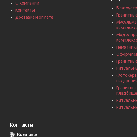
О компании
Благоустр
Контакты
Гранитны
Доставка и оплата
Мусульма
комплекс
Моделиро
комплекс
Памятники
Оформлен
Гранитны
Ритуальн
Фотокерам
надгроби
Гранитные
кладбищ
Ритуальн
Ритуальны
Контакты