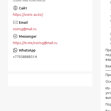
Гранитные комплексы
https://osiris-au.kz/
osirisg@mail.ru
https://m.me/osirisg@mail.ru
Пр
по
+77058888514
ваш
Ва
При
Ос
Из-
уч
вып
По