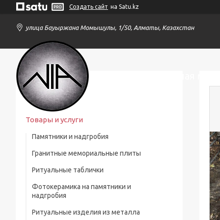
Создать сайт
на Satu.kz
улица Бауыржана Момышулы, 1/50, Алматы, Казахстан
Осирис - гранитная маст
Товары и услуги
Памятники и надгробия
Гранитные мемориальные плиты
Ритуальные таблички
Мусульманские мемориальные плиты
Фотокерамика на памятники и
Мемориальные плиты
надгробия
Ритуальные изделия из металла