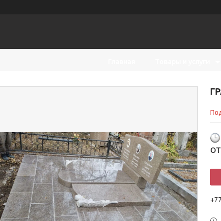
Главная
Товары и услуги
ерская
Г
Под
о
+7