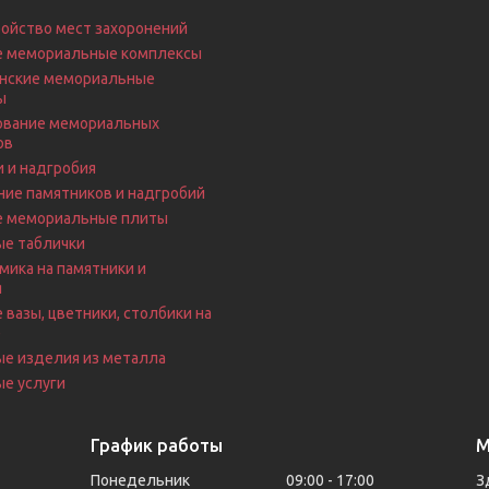
ойство мест захоронений
е мемориальные комплексы
нские мемориальные
ы
вание мемориальных
ов
 и надгробия
ие памятников и надгробий
е мемориальные плиты
ые таблички
ика на памятники и
я
 вазы, цветники, столбики на
е
ые изделия из металла
е услуги
График работы
М
Понедельник
09:00
17:00
З