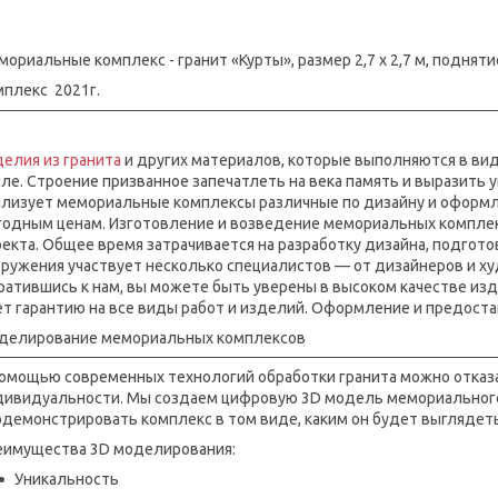
ориальные комплекс - гранит «Курты», размер 2,7 х 2,7 м, подняти
мплекс 2021г.
елия из гранита
и других материалов, которые выполняются в ви
ле. Строение призванное запечатлеть на века память и выразить
ализует мемориальные комплексы различные по дизайну и оформл
годным ценам. Изготовление и возведение мемориальных комплекс
екта. Общее время затрачивается на разработку дизайна, подгото
ружения участвует несколько специалистов — от дизайнеров и ху
ратившись к нам, вы можете быть уверены в высоком качестве из
т гарантию на все виды работ и изделий. Оформление и предоста
делирование мемориальных комплексов
помощью современных технологий обработки гранита можно отказа
дивидуальности. Мы создаем цифровую 3D модель мемориального 
демонстрировать комплекс в том виде, каким он будет выглядеть
еимущества 3D моделирования:
Уникальность