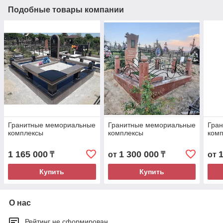
Подобные товары компании
Гранитные мемориальные
Гранитные мемориальные
Гра
комплексы
комплексы
ком
1 165 000
1 300 000
₸
от
₸
от
Купить
Купить
О нас
Рейтинг не сформирован