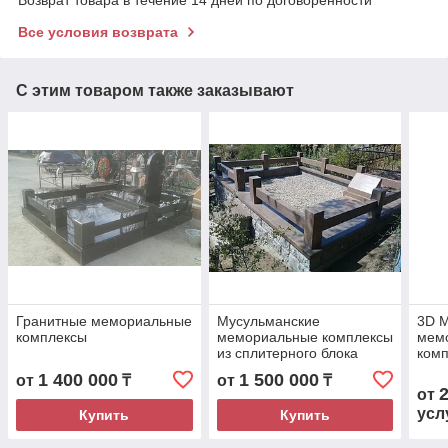
Все условия возврата
С этим товаром также заказывают
Гранитные мемориальные
Мусульманские
3D 
комплексы
мемориальные комплексы
мем
из сплитерного блока
комп
1 400 000
1 500 000
от
₸
от
₸
от
усл
Купить
Купить