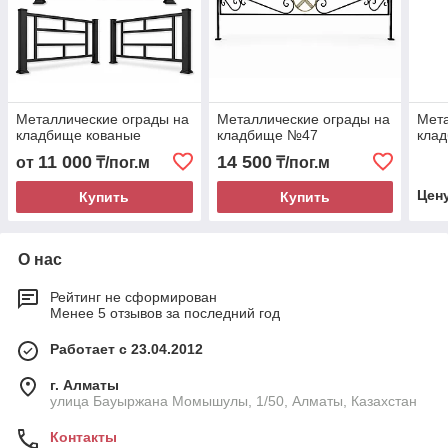
Металлические ограды на
Металлические ограды на
Мета
кладбище кованые
кладбище №47
кла
11 000
14 500
от
₸/пог.м
₸/пог.м
Цен
Купить
Купить
О нас
Рейтинг не сформирован
Менее 5 отзывов за последний год
Работает с 23.04.2012
г. Алматы
улица Бауыржана Момышулы, 1/50, Алматы, Казахстан
Контакты