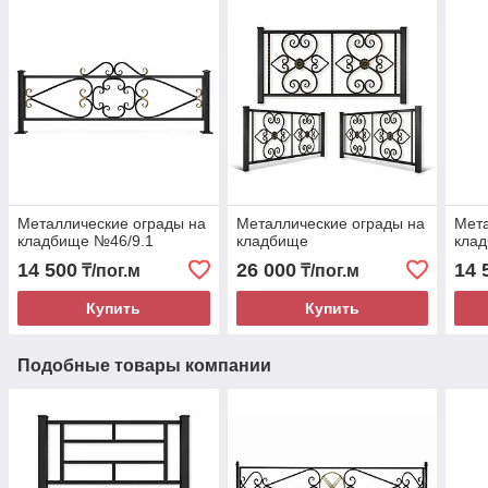
Металлические ограды на
Металлические ограды на
Мета
кладбище №46/9.1
кладбище
кла
14 500
26 000
14 
₸/пог.м
₸/пог.м
Купить
Купить
Подобные товары компании