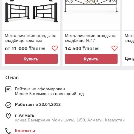
Металлические ограды на
Металлические ограды на
Мета
кладбище кованые
кладбище №47
кла
11 000
14 500
от
₸/пог.м
₸/пог.м
Цен
Купить
Купить
О нас
Рейтинг не сформирован
Менее 5 отзывов за последний год
Работает с 23.04.2012
г. Алматы
улица Бауыржана Момышулы, 1/50, Алматы, Казахстан
Контакты