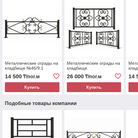
Металлические ограды на
Металлические ограды на
Мета
кладбище №46/9.1
кладбище
кла
14 500
26 000
14 
₸/пог.м
₸/пог.м
Купить
Купить
Подобные товары компании