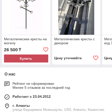
Металлические кресты на
Металлические кресты с
Мета
могилу
декором
код 
26 500
₸
Цену уточняйте
Цен
Купить
О нас
Рейтинг не сформирован
Менее 5 отзывов за последний год
Работает с 23.04.2012
г. Алматы
улица Бауыржана Момышулы, 1/50, Алматы, Казахстан