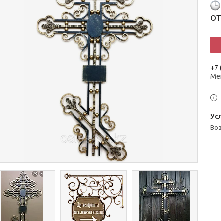
о
+7 
Ме
во