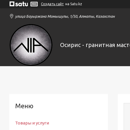
Создать сайт
на Satu.kz
улица Бауыржана Момышулы, 1/50, Алматы, Казахстан
Осирис - гранитная маст
Товары и услуги