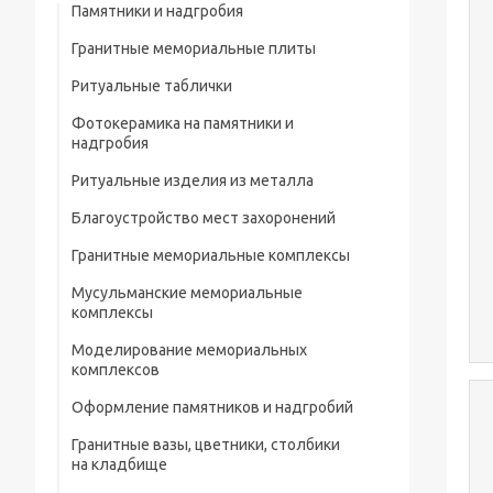
Памятники и надгробия
Гранитные мемориальные плиты
Ритуальные таблички
Мусульманские мемориальные плиты
Фотокерамика на памятники и
Мемориальные плиты
надгробия
Ритуальные изделия из металла
Благоустройство мест захоронений
Металлические ограды на кладбище
Гранитные мемориальные комплексы
Металлические кресты на кладбище
Мусульманские мемориальные
Металлические изделия и конструкции
комплексы
Металлические столы и лавки на
Моделирование мемориальных
кладбище
комплексов
Металлические цветники на кладбище
Оформление памятников и надгробий
Гранитные вазы, цветники, столбики
Портреты на памятники и надгробия
на кладбище
Рисунки на памятниках и надгробиях