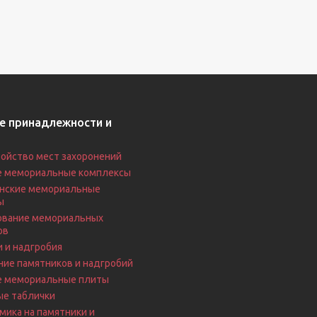
е принадлежности и
ойство мест захоронений
е мемориальные комплексы
нские мемориальные
ы
вание мемориальных
ов
 и надгробия
ие памятников и надгробий
е мемориальные плиты
ые таблички
ика на памятники и