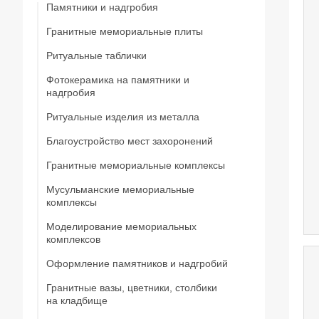
Памятники и надгробия
Гранитные мемориальные плиты
Ритуальные таблички
Мусульманские мемориальные плиты
Фотокерамика на памятники и
Мемориальные плиты
надгробия
Ритуальные изделия из металла
Благоустройство мест захоронений
Металлические ограды на кладбище
Гранитные мемориальные комплексы
Металлические кресты на кладбище
Мусульманские мемориальные
Металлические изделия и конструкции
комплексы
Металлические столы и лавки на
Моделирование мемориальных
кладбище
комплексов
Металлические цветники на кладбище
Оформление памятников и надгробий
Гранитные вазы, цветники, столбики
Портреты на памятники и надгробия
на кладбище
Рисунки на памятниках и надгробиях