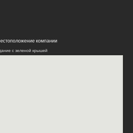
естоположение компании
дание с зеленой крышей