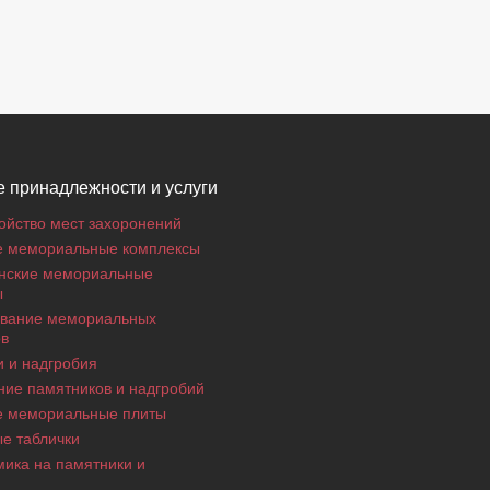
 принадлежности и услуги
ойство мест захоронений
е мемориальные комплексы
нские мемориальные
ы
вание мемориальных
ов
 и надгробия
ие памятников и надгробий
е мемориальные плиты
е таблички
ика на памятники и
я