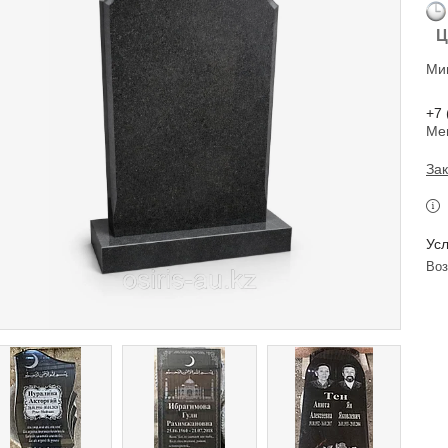
Ц
Ми
+7 
Ме
Зак
во