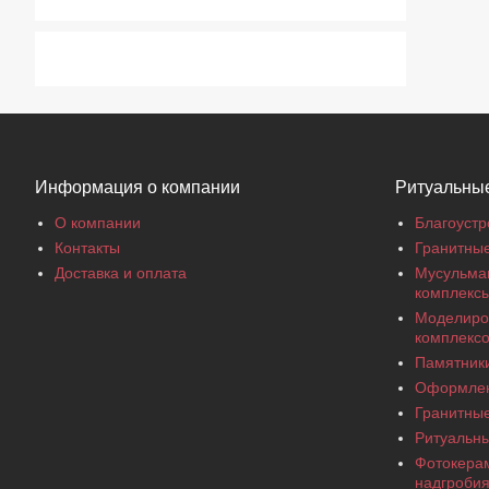
Информация о компании
Ритуальные
О компании
Благоустр
Контакты
Гранитны
Доставка и оплата
Мусульма
комплекс
Моделиро
комплекс
Памятники
Оформлен
Гранитны
Ритуальны
Фотокерам
надгроби