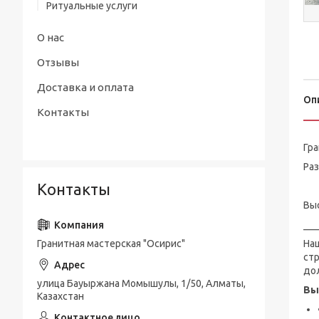
Ритуальные услуги
О нас
Отзывы
Доставка и оплата
Оп
Контакты
Гр
Ра
Контакты
ту
Выс
___
Гранитная мастерская "Осирис"
На
ст
до
улица Бауыржана Момышулы, 1/50, Алматы,
Вы
Казахстан