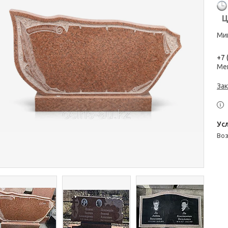
Ц
Мин
+7 
Ме
Зак
во