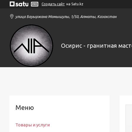
Создать сайт
на Satu.kz
улица Бауыржана Момышулы, 1/50, Алматы, Казахстан
Осирис - гранитная маст
Товары и услуги