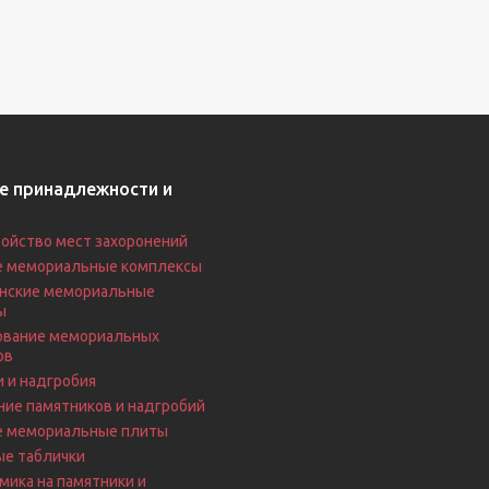
е принадлежности и
ойство мест захоронений
е мемориальные комплексы
нские мемориальные
ы
вание мемориальных
ов
 и надгробия
ие памятников и надгробий
е мемориальные плиты
ые таблички
ика на памятники и