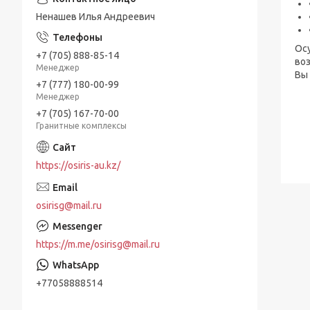
Ненашев Илья Андреевич
Осу
+7 (705) 888-85-14
во
Менеджер
Вы 
+7 (777) 180-00-99
Менеджер
+7 (705) 167-70-00
Гранитные комплексы
https://osiris-au.kz/
osirisg@mail.ru
https://m.me/osirisg@mail.ru
+77058888514