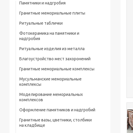
Памятники и надгробия
Гранитные мемориальные плиты
Ритуальные таблички
Мусульманские мемориальные плиты
Фотокерамика на памятники и
Мемориальные плиты
надгробия
Ритуальные изделия из металла
Благоустройство мест захоронений
Металлические ограды на кладбище
Гранитные мемориальные комплексы
Металлические кресты на кладбище
Мусульманские мемориальные
Металлические изделия и конструкции
комплексы
Металлические столы и лавки на
Моделирование мемориальных
кладбище
комплексов
Металлические цветники на кладбище
Оформление памятников и надгробий
Гранитные вазы, цветники, столбики
Портреты на памятники и надгробия
на кладбище
Рисунки на памятниках и надгробиях