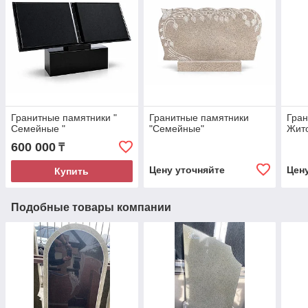
Гранитные памятники "
Гранитные памятники
Гран
Семейные "
"Семейные"
Жит
600 000
₸
Цену уточняйте
Цен
Купить
Подобные товары компании