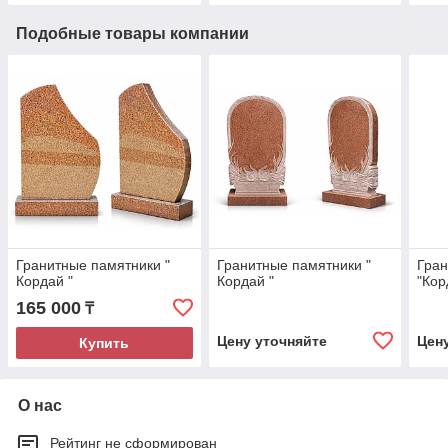
Подобные товары компании
Гранитные памятники "
Гранитные памятники "
Гран
Кордай "
Кордай "
"Кор
165 000
₸
Цену уточняйте
Цен
Купить
О нас
Рейтинг не сформирован