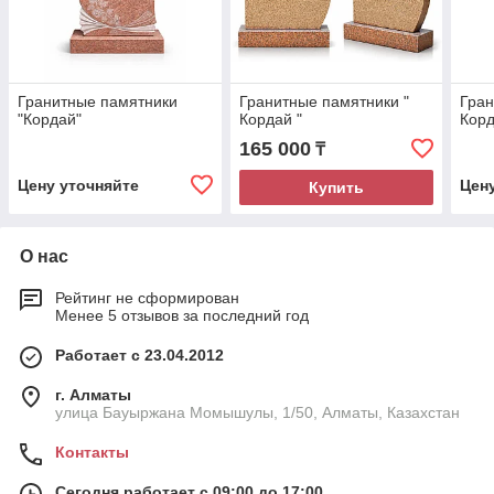
Гранитные памятники
Гранитные памятники "
Гран
"Кордай"
Кордай "
Корд
165 000
₸
Цену уточняйте
Цен
Купить
О нас
Рейтинг не сформирован
Менее 5 отзывов за последний год
Работает с 23.04.2012
г. Алматы
улица Бауыржана Момышулы, 1/50, Алматы, Казахстан
Контакты
Сегодня работает с 09:00 до 17:00