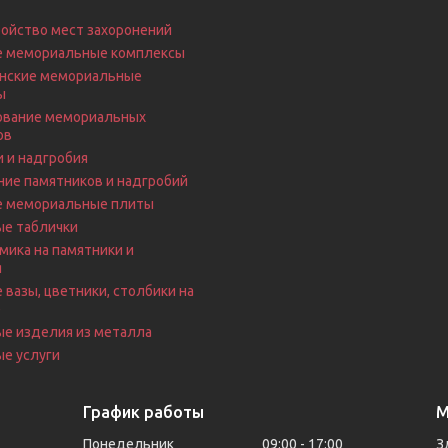
ойство мест захоронений
е мемориальные комплексы
нские мемориальные
ы
вание мемориальных
ов
 и надгробия
ие памятников и надгробий
е мемориальные плиты
ые таблички
ика на памятники и
я
 вазы, цветники, столбики на
е
ые изделия из металла
е услуги
График работы
М
Понедельник
09:00
17:00
З