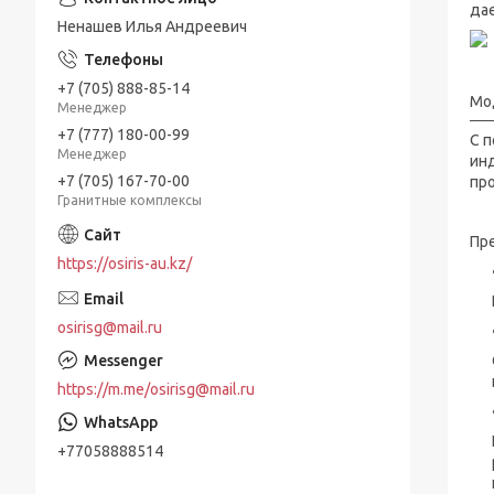
дае
Ненашев Илья Андреевич
+7 (705) 888-85-14
Мо
Менеджер
+7 (777) 180-00-99
С 
Менеджер
ин
+7 (705) 167-70-00
про
Гранитные комплексы
Пр
https://osiris-au.kz/
osirisg@mail.ru
https://m.me/osirisg@mail.ru
+77058888514