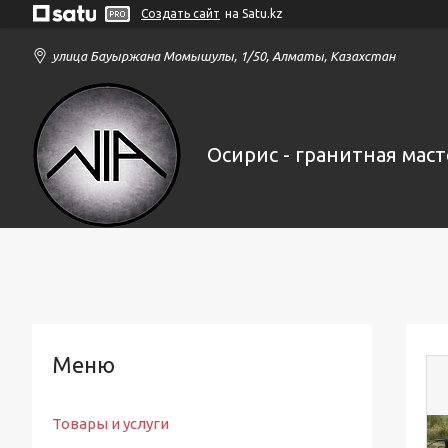
Создать сайт
на Satu.kz
улица Бауыржана Момышулы, 1/50, Алматы, Казахстан
Осирис - гранитная маст
Товары и услуги