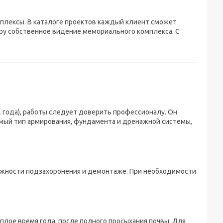
лексы. В каталоге проектов каждый клиент сможет
у собственное видение мемориального комплекса. С
2 года), работы следует доверить профессионалу. Он
мый тип армирования, фундамента и дренажной системы,
ожности подзахоронения и демонтаже. При необходимости
плое время года, после полного просыхания почвы. Для