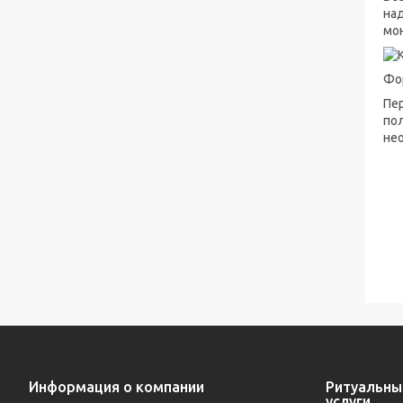
на
мо
Фо
Пе
пол
не
Информация о компании
Ритуальны
услуги