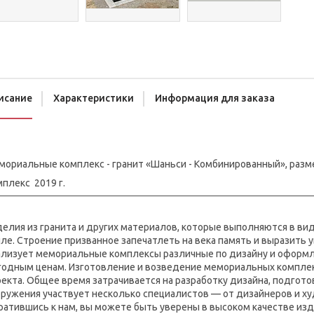
исание
Характеристики
Информация для заказа
ориальные комплекс - гранит «Шаньси - Комбинированный», размер 4
плекс 2019 г.
делия из гранита и других материалов, которые выполняются в в
ле. Строение призванное запечатлеть на века память и выразить
ализует мемориальные комплексы различные по дизайну и оформл
годным ценам. Изготовление и возведение мемориальных комплекс
екта. Общее время затрачивается на разработку дизайна, подгото
ружения участвует несколько специалистов — от дизайнеров и ху
ратившись к нам, вы можете быть уверены в высоком качестве из