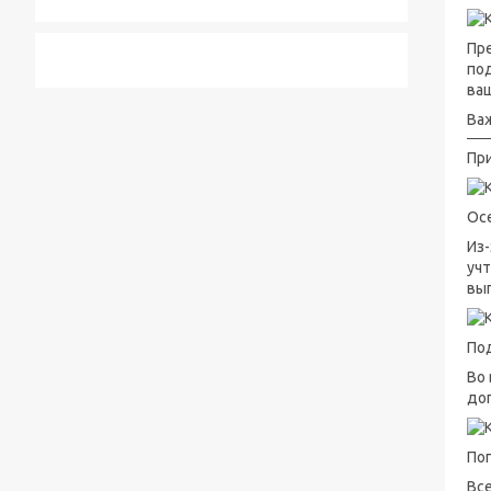
Пр
по
ваш
Ва
При
Ос
Из-
уч
вып
По
Во
до
По
Все