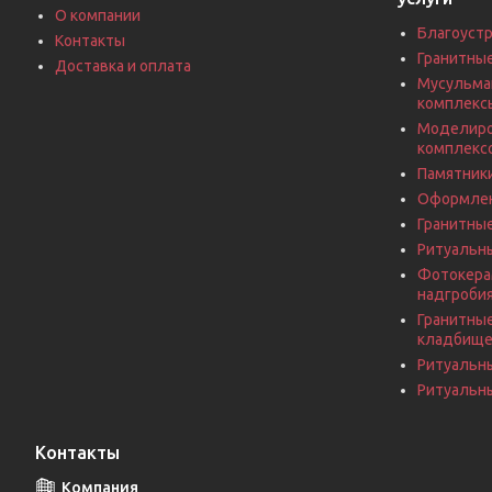
О компании
Благоустр
Контакты
Гранитны
Доставка и оплата
Мусульма
комплекс
Моделиро
комплекс
Памятники
Оформлен
Гранитны
Ритуальн
Фотокерам
надгроби
Гранитные
кладбищ
Ритуальн
Ритуальны
Контакты