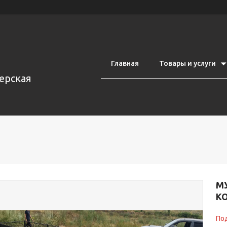
Главная
Товары и услуги
ерская
М
К
Под