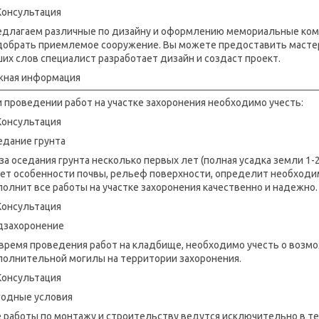
едлагаем различные по дизайну и оформлению мемориальные комп
добрать приемлемое сооружение. Вы можете предоставить мастер
их слов специалист разработает дизайн и создаст проект.
жная информация
 проведении работ на участке захоронения необходимо учесть:
едание грунта
за оседания грунта несколько первых лет (полная усадка земли 1-
тет особенности почвы, рельеф поверхности, определит необходи
олнит все работы на участке захоронения качественно и надежно.
дзахоронение
 время проведения работ на кладбище, необходимо учесть о возм
полнительной могилы на территории захоронения.
годные условия
 работы по монтажу и строительству ведутся исключительно в те