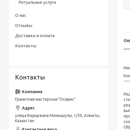
Ритуальные услуги
О нас
Отзывы
Доставка и оплата
Оп
Контакты
Мем
Контакты
Ком
Из
Гранитная мастерская "Осирис"
сти
ре
вы
улица Бауыржана Момышулы, 1/50, Алматы,
про
Казахстан
соо
Об