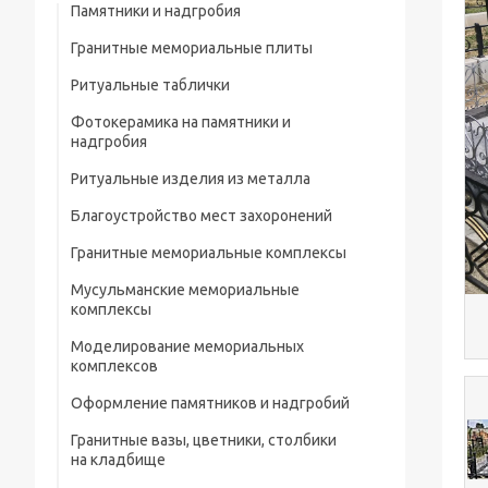
Памятники и надгробия
Гранитные мемориальные плиты
Ритуальные таблички
Мусульманские мемориальные плиты
Фотокерамика на памятники и
Мемориальные плиты
надгробия
Ритуальные изделия из металла
Благоустройство мест захоронений
Металлические ограды на кладбище
Гранитные мемориальные комплексы
Металлические кресты на кладбище
Мусульманские мемориальные
Металлические изделия и конструкции
комплексы
Металлические столы и лавки на
Моделирование мемориальных
кладбище
комплексов
Металлические цветники на кладбище
Оформление памятников и надгробий
Гранитные вазы, цветники, столбики
Портреты на памятники и надгробия
на кладбище
Рисунки на памятниках и надгробиях