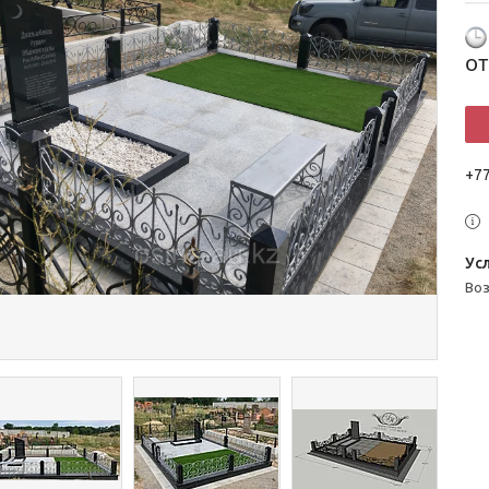
о
+7
во