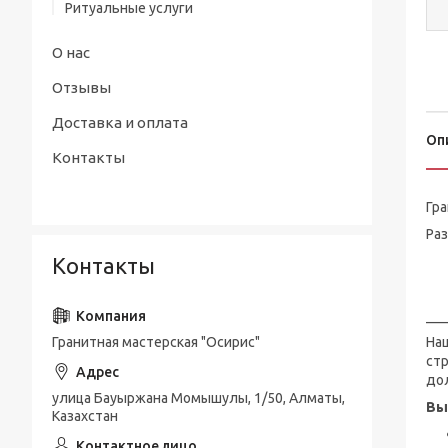
Ритуальные услуги
О нас
Отзывы
Доставка и оплата
Оп
Контакты
Гр
Ра
Контакты
ту
___
Гранитная мастерская "Осирис"
На
ст
до
улица Бауыржана Момышулы, 1/50, Алматы,
Вы
Казахстан