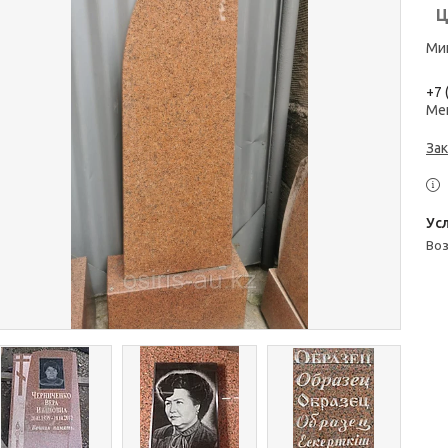
Ц
Мин
+7 
Ме
Зак
во