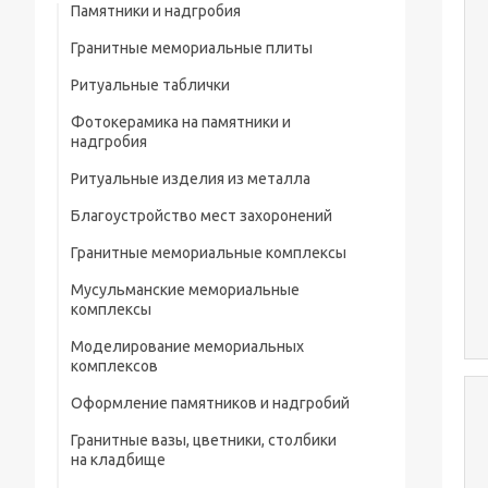
Памятники и надгробия
Гранитные мемориальные плиты
Ритуальные таблички
Мусульманские мемориальные плиты
Фотокерамика на памятники и
Мемориальные плиты
надгробия
Ритуальные изделия из металла
Благоустройство мест захоронений
Металлические ограды на кладбище
Гранитные мемориальные комплексы
Металлические кресты на кладбище
Мусульманские мемориальные
Металлические изделия и конструкции
комплексы
Металлические столы и лавки на
Моделирование мемориальных
кладбище
комплексов
Металлические цветники на кладбище
Оформление памятников и надгробий
Гранитные вазы, цветники, столбики
Портреты на памятники и надгробия
на кладбище
Рисунки на памятниках и надгробиях