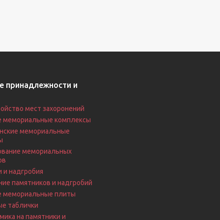
е принадлежности и
ойство мест захоронений
е мемориальные комплексы
нские мемориальные
ы
вание мемориальных
ов
 и надгробия
ие памятников и надгробий
е мемориальные плиты
ые таблички
ика на памятники и