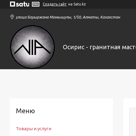
Создать сайт
на Satu.kz
улица Бауыржана Момышулы, 1/50, Алматы, Казахстан
Осирис - гранитная маст
Товары и услуги