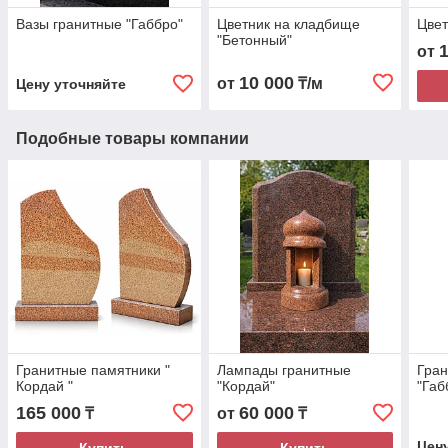
Вазы гранитные "Габбро"
Цветник на кладбище
Цвет
"Бетонный"
от
10 000
от
₸/м
Цену уточняйте
Подобные товары компании
Гранитные памятники "
Лампады гранитные
Гран
Кордай "
"Кордай"
"Габ
165 000
60 000
₸
от
₸
Цен