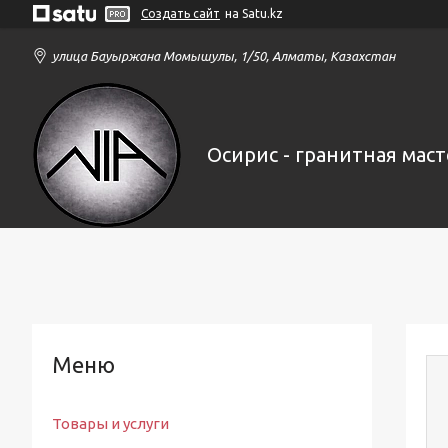
Создать сайт
на Satu.kz
улица Бауыржана Момышулы, 1/50, Алматы, Казахстан
Осирис - гранитная маст
Товары и услуги