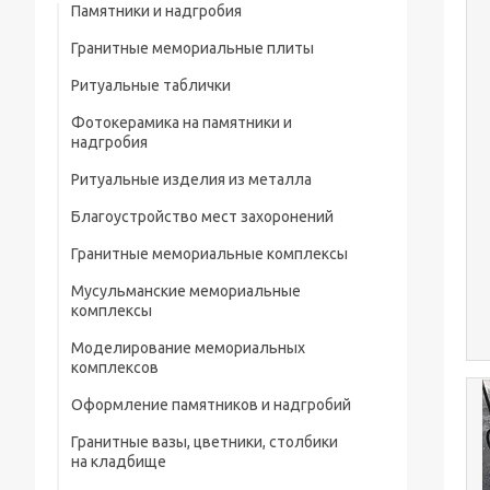
Памятники и надгробия
Гранитные мемориальные плиты
Ритуальные таблички
Мусульманские мемориальные плиты
Фотокерамика на памятники и
Мемориальные плиты
надгробия
Ритуальные изделия из металла
Благоустройство мест захоронений
Металлические ограды на кладбище
Гранитные мемориальные комплексы
Металлические кресты на кладбище
Мусульманские мемориальные
Металлические изделия и конструкции
комплексы
Металлические столы и лавки на
Моделирование мемориальных
кладбище
комплексов
Металлические цветники на кладбище
Оформление памятников и надгробий
Гранитные вазы, цветники, столбики
Портреты на памятники и надгробия
на кладбище
Рисунки на памятниках и надгробиях