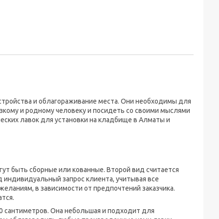
стройства и облагораживание места. Они необходимы для
изкому и родному человеку и посидеть со своими мыслями
еских лавок для установки на кладбище в Алматы и
гут быть сборные или кованные. Второй вид считается
д индивидуальный запрос клиента, учитывая все
желаниям, в зависимости от предпочтений заказчика.
атся.
0 сантиметров. Она небольшая и подходит для