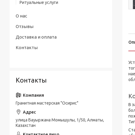
Ритуальные услуги
О нас
Отзывы
Доставка и оплата
Оп
Контакты
Ус
тог
нае
Контакты
обл
Ко
Гранитная мастерская "Осирис"
В з
бол
пож
улица Бауыржана Момышулы, 1/50, Алматы,
Тип
Казахстан
Ст