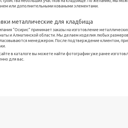
устройства небольших участков на кладбище. По желанию, мы мо
мнем или дополнительными коваными элементами.
вки металлические для кладбища
мпания “Осирис” принимает заказы на изготовление металлически
маты и Алматинской области. Мы делаем изделия любых размеров и
гласовываются менеджером. После подтверждение клиентом, прини
вки.
сайте в каталоге вы можете найти фотографии уже ранее изготов
нно для вас.