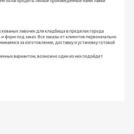
жем облагородить любые произведенные нами лавки
х кованых лавочек для кладбища в пределах города
 форм под заказ. Все заказы от клиентов первоначально
маемся за изготовление, доставку и установку готовой
ленных вариантом, возможно один из них подойдет