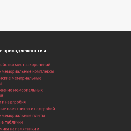
е принадлежности и
ойство мест захоронений
е мемориальные комплексы
нские мемориальные
ы
вание мемориальных
ов
 и надгробия
ие памятников и надгробий
е мемориальные плиты
ые таблички
ика на памятники и