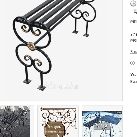
Ц
Мин
+7 
Ме
Зак
во