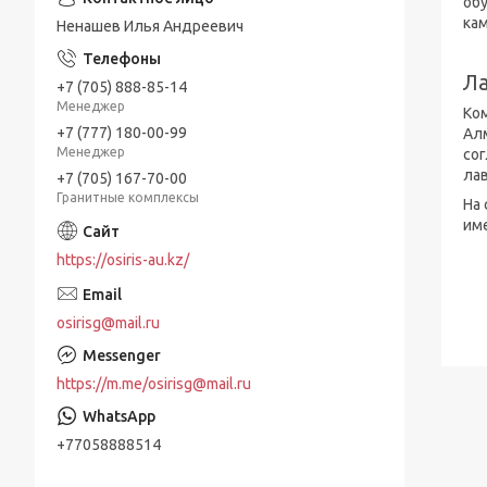
об
ка
Ненашев Илья Андреевич
Ла
+7 (705) 888-85-14
Менеджер
Ко
+7 (777) 180-00-99
Ал
Менеджер
со
ла
+7 (705) 167-70-00
Гранитные комплексы
На 
име
https://osiris-au.kz/
osirisg@mail.ru
https://m.me/osirisg@mail.ru
+77058888514