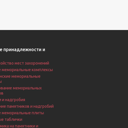
е принадлежности и
ойство мест захоронений
е мемориальные комплексы
нские мемориальные
ы
вание мемориальных
ов
 и надгробия
ие памятников и надгробий
е мемориальные плиты
ые таблички
ика на памятники и