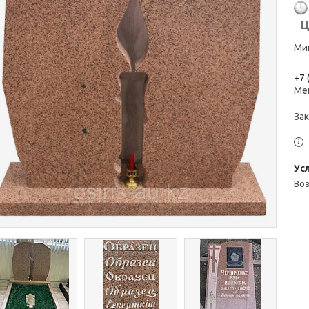
Ц
Мин
+7 
Ме
Зак
во