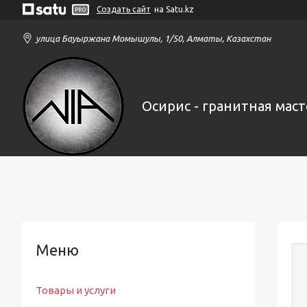
Создать сайт
на Satu.kz
улица Бауыржана Момышулы, 1/50, Алматы, Казахстан
Осирис - гранитная маст
Товары и услуги