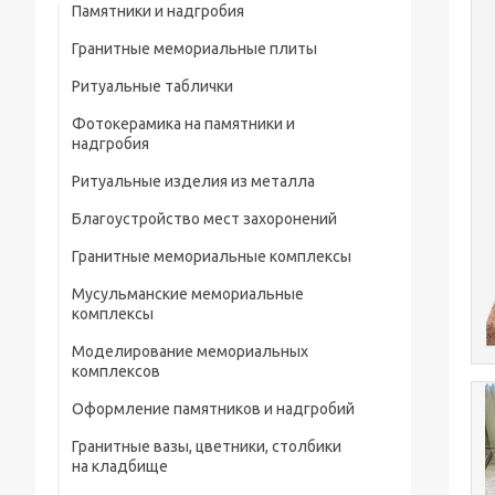
Памятники и надгробия
Гранитные мемориальные плиты
Ритуальные таблички
Мусульманские мемориальные плиты
Фотокерамика на памятники и
Мемориальные плиты
надгробия
Ритуальные изделия из металла
Благоустройство мест захоронений
Металлические ограды на кладбище
Гранитные мемориальные комплексы
Металлические кресты на кладбище
Мусульманские мемориальные
Металлические изделия и конструкции
комплексы
Металлические столы и лавки на
Моделирование мемориальных
кладбище
комплексов
Металлические цветники на кладбище
Оформление памятников и надгробий
Гранитные вазы, цветники, столбики
Портреты на памятники и надгробия
на кладбище
Рисунки на памятниках и надгробиях