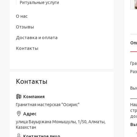
Ритуальные услуги
О нас
Отзывы
Доставка и оплата
Оп
Контакты
Гр
Раз
Контакты
ту
Выс
___
Гранитная мастерская "Осирис"
На
ст
до
улица Бауыржана Момышулы, 1/50, Алматы,
Вы
Казахстан