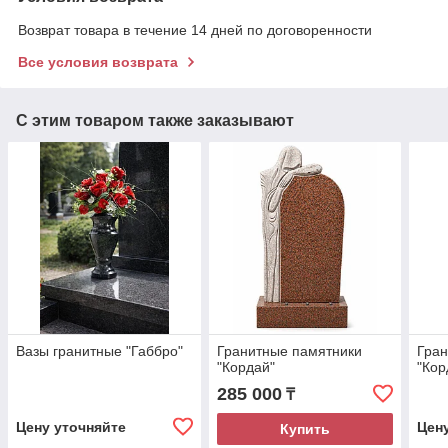
Возврат товара в течение 14 дней по договоренности
Все условия возврата
С этим товаром также заказывают
Вазы гранитные "Габбро"
Гранитные памятники
Гран
"Кордай"
"Кор
285 000
₸
Цену уточняйте
Цен
Купить