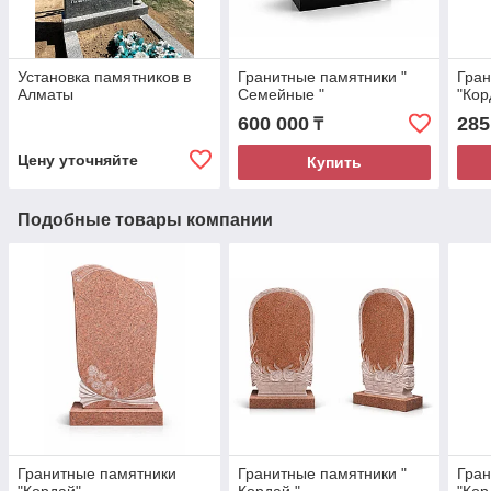
Установка памятников в
Гранитные памятники "
Гран
Алматы
Семейные "
"Кор
600 000
285
₸
Цену уточняйте
Купить
Подобные товары компании
Гранитные памятники
Гранитные памятники "
Гран