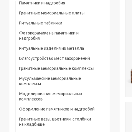
Памятники и надгробия
Гранитные мемориальные плиты
Ритуальные таблички
Мусульманские мемориальные плиты
Фотокерамика на памятники и
Мемориальные плиты
надгробия
Ритуальные изделия из металла
Благоустройство мест захоронений
Металлические ограды на кладбище
Гранитные мемориальные комплексы
Металлические кресты на кладбище
Мусульманские мемориальные
Металлические изделия и конструкции
комплексы
Металлические столы и лавки на
Моделирование мемориальных
кладбище
комплексов
Металлические цветники на кладбище
Оформление памятников и надгробий
Гранитные вазы, цветники, столбики
Портреты на памятники и надгробия
на кладбище
Рисунки на памятниках и надгробиях