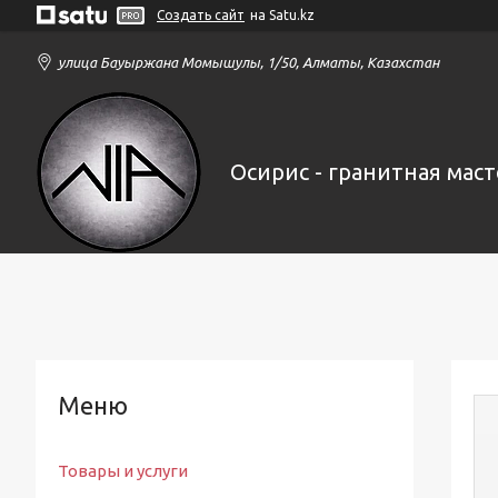
Создать сайт
на Satu.kz
улица Бауыржана Момышулы, 1/50, Алматы, Казахстан
Осирис - гранитная маст
Товары и услуги