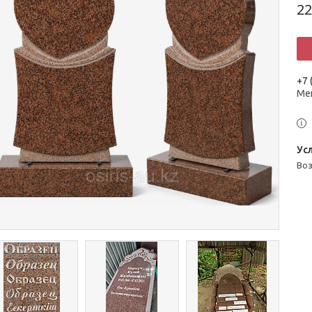
22
+7 
Ме
во