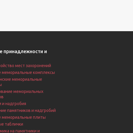
е принадлежности и
ойство мест захоронений
е мемориальные комплексы
нские мемориальные
ы
вание мемориальных
ов
 и надгробия
ие памятников и надгробий
е мемориальные плиты
ые таблички
ика на памятники и