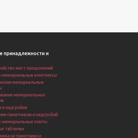
е принадлежности и
ойство мест захоронений
е мемориальные комплексы
нские мемориальные
ы
вание мемориальных
ов
 и надгробия
ие памятников и надгробий
е мемориальные плиты
ые таблички
ика на памятники и