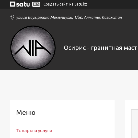
Создать сайт
на Satu.kz
улица Бауыржана Момышулы, 1/50, Алматы, Казахстан
Осирис - гранитная маст
Товары и услуги