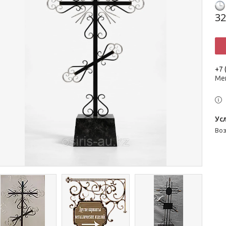
32
+7 
Ме
во