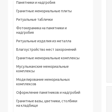
Памятники и надгробия
Гранитные мемориальные плиты
Ритуальные таблички
Мусульманские мемориальные плиты
Фотокерамика на памятники и
Мемориальные плиты
надгробия
Ритуальные изделия из металла
Благоустройство мест захоронений
Металлические ограды на кладбище
Гранитные мемориальные комплексы
Металлические кресты на кладбище
Мусульманские мемориальные
Металлические изделия и конструкции
комплексы
Металлические столы и лавки на
Моделирование мемориальных
кладбище
комплексов
Металлические цветники на кладбище
Оформление памятников и надгробий
Гранитные вазы, цветники, столбики
Портреты на памятники и надгробия
на кладбище
Рисунки на памятниках и надгробиях