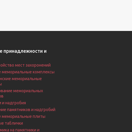
е принадлежности и
ойство мест захоронений
е мемориальные комплексы
нские мемориальные
ы
вание мемориальных
ов
 и надгробия
ие памятников и надгробий
е мемориальные плиты
ые таблички
ика на памятники и