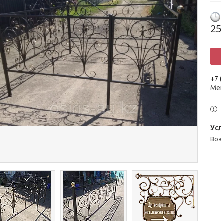
25
+7 
Ме
во