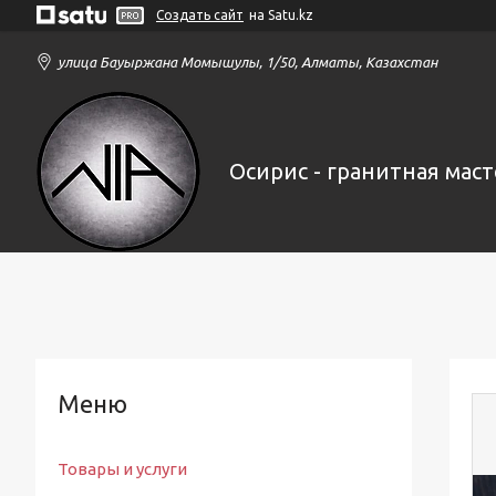
Создать сайт
на Satu.kz
улица Бауыржана Момышулы, 1/50, Алматы, Казахстан
Осирис - гранитная маст
Товары и услуги