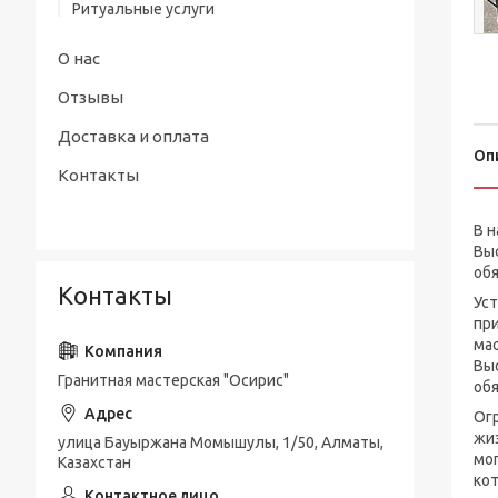
Ритуальные услуги
О нас
Отзывы
Доставка и оплата
Оп
Контакты
В н
Вы
обя
Контакты
Уст
при
мас
Вы
Гранитная мастерская "Осирис"
обя
Огр
жиз
улица Бауыржана Момышулы, 1/50, Алматы,
мог
Казахстан
кот