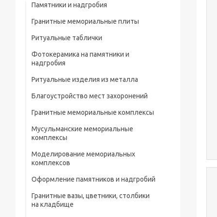
Памятники и надгробия
Гранитные мемориальные плиты
Ритуальные таблички
Мусульманские мемориальные плиты
Фотокерамика на памятники и
Мемориальные плиты
надгробия
Ритуальные изделия из металла
Благоустройство мест захоронений
Металлические ограды на кладбище
Гранитные мемориальные комплексы
Металлические кресты на кладбище
Мусульманские мемориальные
Металлические изделия и конструкции
комплексы
Металлические столы и лавки на
Моделирование мемориальных
кладбище
комплексов
Металлические цветники на кладбище
Оформление памятников и надгробий
Гранитные вазы, цветники, столбики
Портреты на памятники и надгробия
на кладбище
Рисунки на памятниках и надгробиях