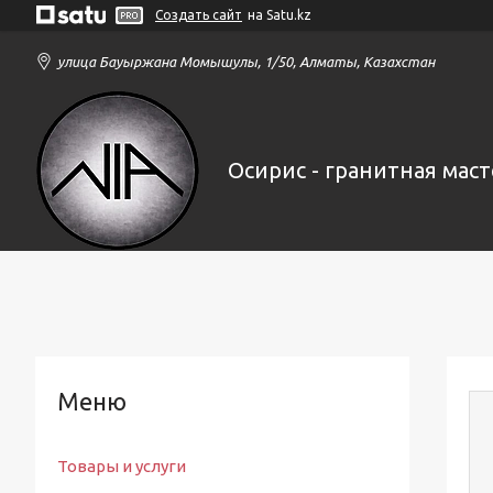
Создать сайт
на Satu.kz
улица Бауыржана Момышулы, 1/50, Алматы, Казахстан
Осирис - гранитная маст
Товары и услуги