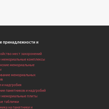
е принадлежности и
ойство мест захоронений
е мемориальные комплексы
нские мемориальные
ы
вание мемориальных
ов
 и надгробия
ие памятников и надгробий
е мемориальные плиты
ые таблички
ика на памятники и