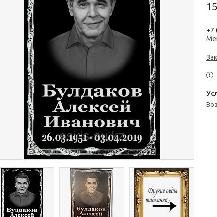
15
+7 
Ме
Зак
во