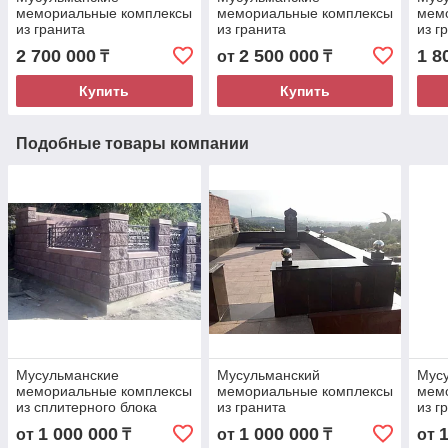
мемориальные комплексы
мемориальные комплексы
мем
из гранита
из гранита
из г
2 700 000
2 500 000
1 8
₸
от
₸
Купить
Купить
Подобные товары компании
Мусульманские
Мусульманский
Мус
мемориальные комплексы
мемориальные комплексы
мем
из сплитерного блока
из гранита
из г
1 000 000
1 000 000
от
₸
от
₸
от