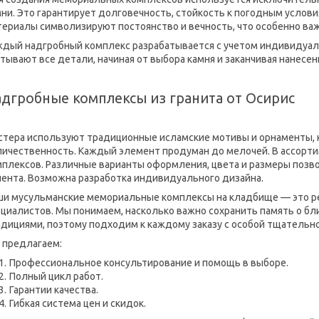
ни. Это гарантирует долговечность, стойкость к погодным услов
териалы символизируют постоянство и вечность, что особенно ва
ждый надгробный комплекс разрабатывается с учетом индивидуал
тывают все детали, начиная от выбора камня и заканчивая нанесен
дгробные комплексы из гранита от Осирис
стера используют традиционные исламские мотивы и орнаменты, 
личественность. Каждый элемент продуман до мелочей. В ассор
мплексов. Различные варианты оформления, цвета и размеры поз
иента. Возможна разработка индивидуального дизайна.
ши мусульманские мемориальные комплексы на кладбище — это ре
циалистов. Мы понимаем, насколько важно сохранить память о бл
адициями, поэтому подходим к каждому заказу с особой тщательн
 предлагаем:
Профессиональное консультирование и помощь в выборе.
Полный цикл работ.
Гарантии качества.
Гибкая система цен и скидок.