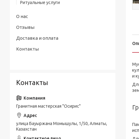
Ритуальные услуги
О нас
Отзывы
Доставка и оплата
Оп
Контакты
Му
кул
и к
Контакты
Для
зем
Гранитная мастерская "Осирис"
Гр
улица Бауыржана Момышулы, 1/50, Алматы,
Пам
Казахстан
исп
Дл