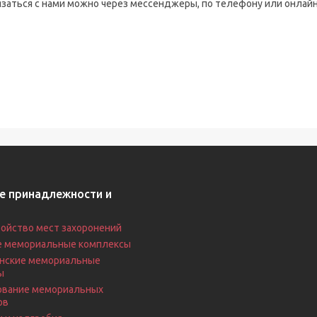
заться с нами можно через мессенджеры, по телефону или онлайн 
е принадлежности и
ойство мест захоронений
е мемориальные комплексы
нские мемориальные
ы
вание мемориальных
ов