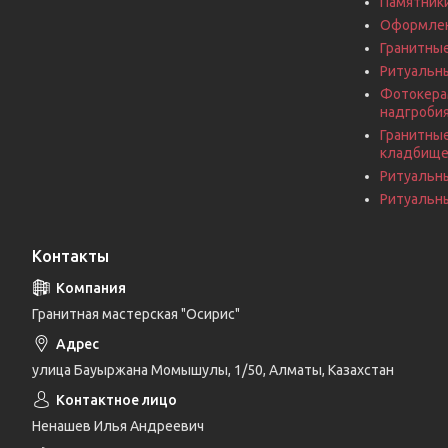
Памятники
Оформлен
Гранитны
Ритуальн
Фотокерам
надгроби
Гранитные
кладбищ
Ритуальн
Ритуальны
Контакты
Гранитная мастерская "Осирис"
улица Бауыржана Момышулы, 1/50, Алматы, Казахстан
Ненашев Илья Андреевич