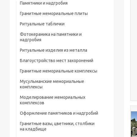
Памятники и надгробия
Гранитные мемориальные плиты
Ритуальные таблички
Мусульманские мемориальные плиты
Фотокерамика на памятники и
Мемориальные плиты
надгробия
Ритуальные изделия из металла
Благоустройство мест захоронений
Металлические ограды на кладбище
Гранитные мемориальные комплексы
Металлические кресты на кладбище
Мусульманские мемориальные
Металлические изделия и конструкции
комплексы
Металлические столы и лавки на
Моделирование мемориальных
кладбище
комплексов
Металлические цветники на кладбище
Оформление памятников и надгробий
Гранитные вазы, цветники, столбики
Портреты на памятники и надгробия
на кладбище
Рисунки на памятниках и надгробиях