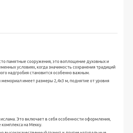
сто памятные сооружения, это воплощение духовных и
еменных условиях, когда значимость сохранения традиций
ного надгробия становится особенно важным.
 мемориал имеет размеры 2,4х3 м, поднятие от уровня
ислама. Это включает в себя особенности оформления,
 комплекса на Мекку.
о высококачественный гранит и другие натуральные