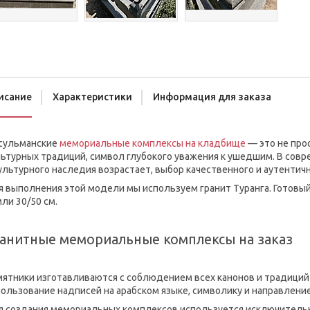
исание
Характеристики
Информация для заказа
сульманские
мемориальные комплексы на кладбище
— это не про
ьтурных традиций, символ глубокого уважения к ушедшим. В совр
ультурного наследия возрастает, выбор качественного и аутентич
 выполнения этой модели мы используем гранит Туранга. Готовый
ли 30/50 см.
анитные мемориальные комплексы на заказ
ятники изготавливаются с соблюдением всех канонов и традиций 
ользование надписей на арабском языке, символику и направление
я создания мемориальных комплексов используется исключительн