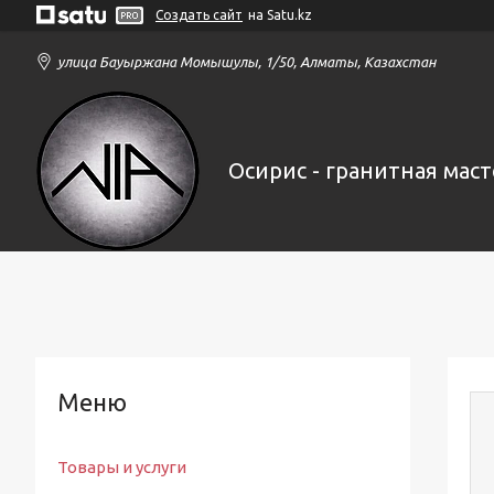
Создать сайт
на Satu.kz
улица Бауыржана Момышулы, 1/50, Алматы, Казахстан
Осирис - гранитная маст
Товары и услуги