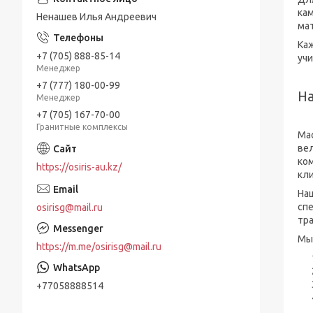
кам
Ненашев Илья Андреевич
ма
Ка
+7 (705) 888-85-14
учи
Менеджер
+7 (777) 180-00-99
На
Менеджер
+7 (705) 167-70-00
Гранитные комплексы
Ма
ве
ко
https://osiris-au.kz/
кл
На
спе
osirisg@mail.ru
тр
Мы
https://m.me/osirisg@mail.ru
+77058888514