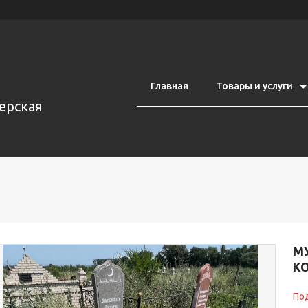
Главная
Товары и услуги
ерская
М
К
Под