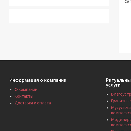
Свя
Информация о компании
Ритуальны
услуги
О компании
Благоустр
Контакты
Гранитны
Доставка и оплата
Мусульма
комплекс
Моделиро
комплекс