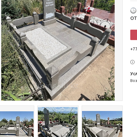
о
+7
во